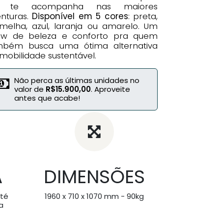
1 te acompanha nas maiores
nturas.
Disponível em 5 cores
: preta,
melha, azul, laranja ou amarelo. Um
ow de beleza e conforto pra quem
mbém busca uma ótima alternativa
mobilidade sustentável.
d
Não perca as últimas unidades no
valor de
R$15.900,00
. Aproveite
antes que acabe!
A
DIMENSÕES
té
1960 x 710 x 1070 mm - 90kg
a