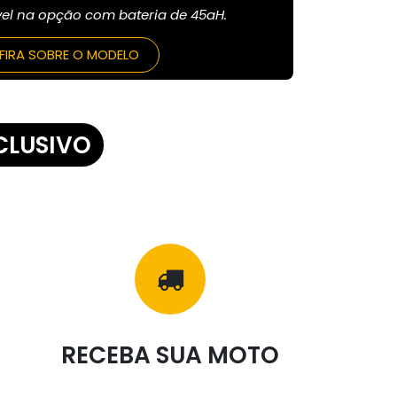
l na opção com bateria de 45aH.
IRA SOBRE O MODELO
CL
US​​
IV​​
O
RECEBA SUA MOTO