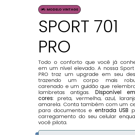
MODELO VINTAGE
SPORT 701
PRO
Todo o conforto que você já conhe
em um nível elevado. A nossa Sport
PRO traz um upgrade em seu desi
trazendo um corpo mais robu
carenado e um guidão que relembra
lambretas antigas.
Disponível e
cores
: preta, vermelha, azul, laran
amarela. Conta também com um ce
para documentos e
entrada USB
p
carregamento do seu celular enqua
você pilota.
fd