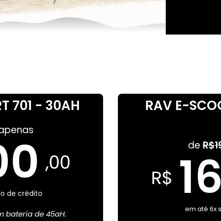
 701 - 30AH
RAV E-SCOO
apenas
00
de
R$1
1
,00
R$
o de crédito
em até 6x 
 bateria de 45aH.