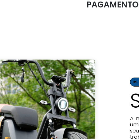
PAGAMENTO
A 
uma
se
tra