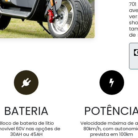
70
ave
ver
sh
ta
de 
BATERIA
POTÊNCI
Bloco de bateria de lítio
Velocidade máxima de a
ovível 60V nas opções de
80km/h, com autonomi
30AH ou 45AH
prevista em 100km