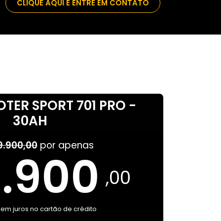
CLIQUE AQUI E ENTRE EM CONT
ATO
TER SPORT 701 PRO
-
30AH
9.900,00
por apenas
6.900
,00
sem juros no cartão de crédito