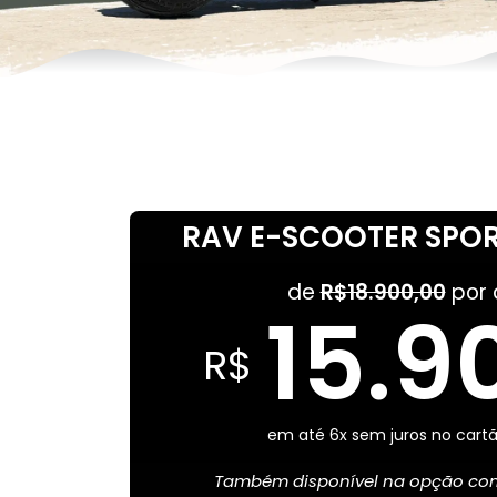
RAV E-SCOOTER SPORT
de
R$18.900,00
por 
15.9
R$
em até 6x sem juros no cartã
Também disponível na opção com