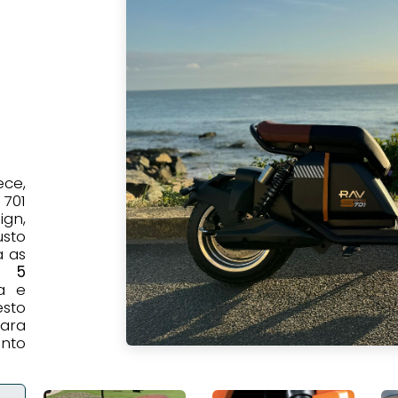
ce,
 701
gn,
sto
 as
m 5
ja e
sto
ara
nto